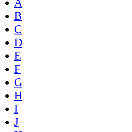
A
B
C
D
E
F
G
H
I
J