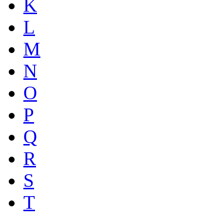
K
L
M
N
O
P
Q
R
S
T