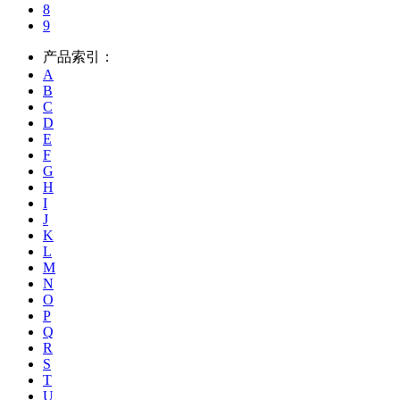
8
9
产品索引：
A
B
C
D
E
F
G
H
I
J
K
L
M
N
O
P
Q
R
S
T
U