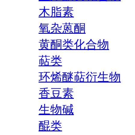
木脂素
氧杂蒽酮
黄酮类化合物
萜类
环烯醚萜衍生物
香豆素
生物碱
醌类